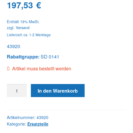
197,53
€
Enthält 19% MwSt.
zzgl.
Versand
Lieferzeit: ca. 1-2 Werktage
43920
Rabattgruppe:
SD 0141
Artikel muss bestellt werden
43920
In den Warenkorb
COVER,
GOV
CONTROL
Menge
Artikelnummer:
43920
Kategorie:
Ersatzteile