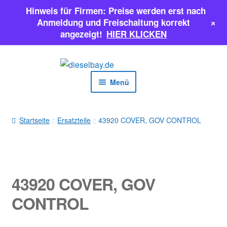
Hinweis für Firmen: Preise werden erst nach
+
Anmeldung und Freischaltung korrekt
angezeigt!
HIER KLICKEN
Zur
Zum
Navigation
Inhalt
Menü
springen
springen
EINSPRITZPUMPEN
Startseite
Ersatzteile
43920 COVER, GOV CONTROL
INJEKTOREN
ERSATZTEILE & MEHR
43920 COVER, GOV
SALE
CONTROL
Classic Parts