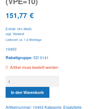
(VPE=10)
Classic Parts
151,77
€
Enthält 19% MwSt.
zzgl.
Versand
Lieferzeit: ca. 1-2 Werktage
10453
Rabattgruppe:
SD 0141
Artikel muss bestellt werden
10453
DRIVE
SHAFT
In den Warenkorb
SEAL
(VPE=10)
Artikelnummer:
10453
Kategorie:
Ersatzteile