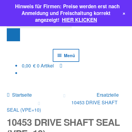
Hinweis für Firmen: Preise werden erst nach
Zur
Zum
+
Anmeldung und Freischaltung korrekt
Navigation
Inhalt
Products
angezeigt!
HIER KLICKEN
springen
springen
search
Menü
0,00
€
0 Artikel
EINSPRITZPUMPEN
INJEKTOREN
Startseite
Ersatzteile
ERSATZTEILE & MEHR
10453 DRIVE SHAFT
SEAL (VPE=10)
SALE
10453 DRIVE SHAFT SEAL