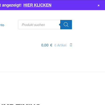
+
 angezeigt!
HIER KLICKEN
Products
search
nto
0,00
€
0 Artikel