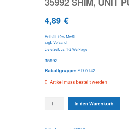
35992 SHIM, UNIT 
4,89
€
Enthält 19% MwSt.
zzgl.
Versand
Lieferzeit: ca. 1-2 Werktage
35992
Rabattgruppe:
SD 0143
Artikel muss bestellt werden
35992
In den Warenkorb
SHIM,
UNIT
PUMP