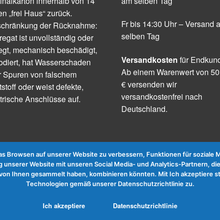
inalkarton innerhalb von 14
am selben Tag
n „frei Haus“ zurück.
Fr bis 14:30 Uhr – Versand 
schränkung der Rücknahme:
selben Tag
egat ist unvollständig oder
egt, mechanisch beschädigt,
Versandkosten
für Endkun
odiert, hat Wasserschaden
Ab einem Warenwert von 50
r Spuren von falschem
€ versenden wir
tstoff oder weist defekte,
versandkostenfrei nach
trische Anschlüsse auf.
Deutschland.
 Browsen auf unserer Website zu verbessern, Funktionen für soziale Me
 unserer Website mit unseren Social Media- und Analytics-Partnern, die
te von Ihnen gesammelt haben, kombinieren könnten. Mit Ich akzeptier
Technologien gemäß unserer Datenschutzrichtlinie zu.
Ich akzeptiere
Datenschutzrichtlinie