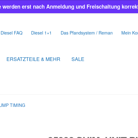
e werden erst nach Anmeldung und Freischaltung korrekt
Diesel FAQ
Diesel 1×1
Das Pfandsystem / Reman
Mein Ko
ERSATZTEILE & MEHR
SALE
PUMP TIMING