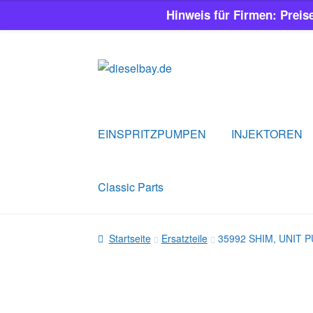
Hinweis für Firmen: Preis
Zur
Zum
Navigation
Inhalt
springen
springen
EINSPRITZPUMPEN
INJEKTOREN
Classic Parts
Startseite
Ersatzteile
35992 SHIM, UNIT 