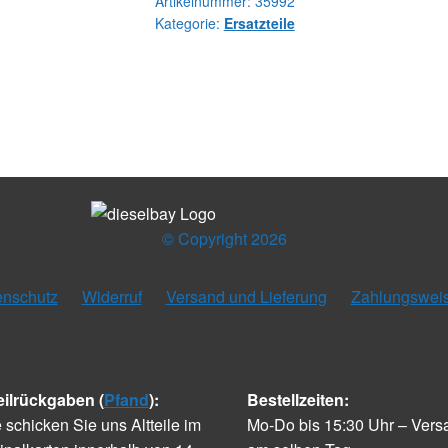
TIMING
Artikelnummer:
35992
Kategorie:
Ersatzteile
Menge
© Copyright 2026
enschutz
Widerruf
Versand und Lieferung
Zahlungswei
eilrückgaben (
Pfand
):
Bestellzeiten:
e schicken Sie uns Altteile im
Mo-Do bis 15:30 Uhr – Vers