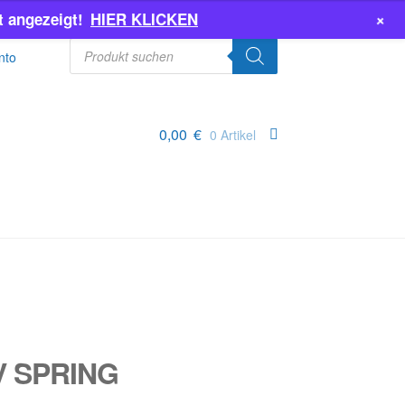
+
 angezeigt!
HIER KLICKEN
Products
search
nto
0,00
€
0 Artikel
V SPRING