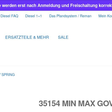
e werden erst nach Anmeldung und Freischaltung korrekt
Diesel FAQ
Diesel 1×1
Das Pfandsystem / Reman
Mein Ko
ERSATZTEILE & MEHR
SALE
V SPRING
35154 MIN MAX GO