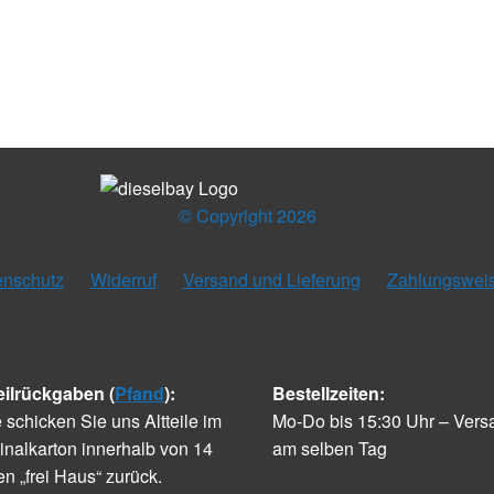
© Copyright 2026
enschutz
Widerruf
Versand und Lieferung
Zahlungswei
eilrückgaben (
Pfand
):
Bestellzeiten:
e schicken Sie uns Altteile im
Mo-Do bis 15:30 Uhr – Vers
inalkarton innerhalb von 14
am selben Tag
n „frei Haus“ zurück.