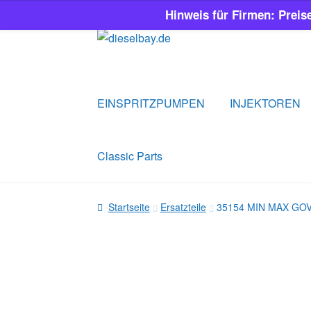
Hinweis für Firmen: Preis
Zur
Zum
Navigation
Inhalt
springen
springen
EINSPRITZPUMPEN
INJEKTOREN
Classic Parts
Startseite
Ersatzteile
35154 MIN MAX GO