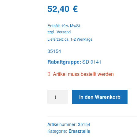
52,40
€
Enthält 19% MwSt.
zzgl.
Versand
Lieferzeit: ca. 1-2 Werktage
35154
Rabattgruppe:
SD 0141
Artikel muss bestellt werden
35154
In den Warenkorb
MIN
MAX
GOV
SPRING
Artikelnummer:
35154
Kategorie:
Ersatzteile
Menge