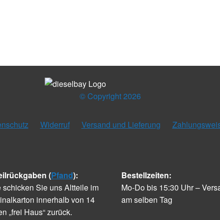
© Copyright 2026
enschutz
Widerruf
Versand und Lieferung
Zahlungswei
eilrückgaben (
Pfand
):
Bestellzeiten:
e schicken Sie uns Altteile im
Mo-Do bis 15:30 Uhr – Vers
inalkarton innerhalb von 14
am selben Tag
n „frei Haus“ zurück.