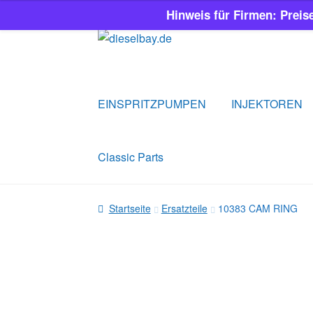
Hinweis für Firmen: Preis
Zur
Zum
Navigation
Inhalt
springen
springen
EINSPRITZPUMPEN
INJEKTOREN
Classic Parts
Startseite
Ersatzteile
10383 CAM RING