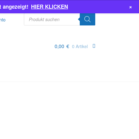
+
 angezeigt!
HIER KLICKEN
Products
search
nto
0,00
€
0 Artikel