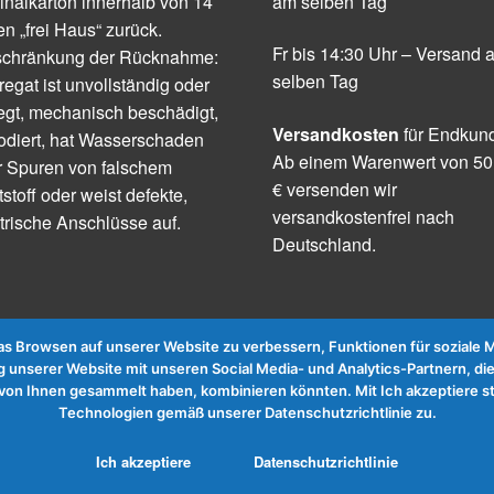
inalkarton innerhalb von 14
am selben Tag
n „frei Haus“ zurück.
Fr bis 14:30 Uhr – Versand 
schränkung der Rücknahme:
selben Tag
egat ist unvollständig oder
egt, mechanisch beschädigt,
Versandkosten
für Endkun
odiert, hat Wasserschaden
Ab einem Warenwert von 50
r Spuren von falschem
€ versenden wir
tstoff oder weist defekte,
versandkostenfrei nach
trische Anschlüsse auf.
Deutschland.
 Browsen auf unserer Website zu verbessern, Funktionen für soziale Me
 unserer Website mit unseren Social Media- und Analytics-Partnern, die
te von Ihnen gesammelt haben, kombinieren könnten. Mit Ich akzeptier
Technologien gemäß unserer Datenschutzrichtlinie zu.
Ich akzeptiere
Datenschutzrichtlinie