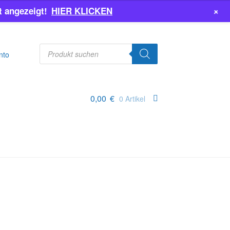
+
 angezeigt!
HIER KLICKEN
Products
search
nto
0,00
€
0 Artikel