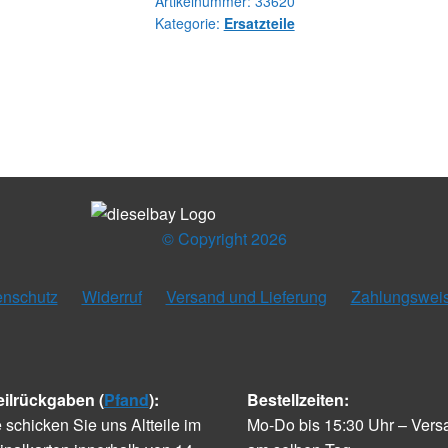
Artikelnummer:
33620
Kategorie:
Ersatzteile
© Copyright 2026
enschutz
Widerruf
Versand und Lieferung
Zahlungswei
eilrückgaben (
Pfand
):
Bestellzeiten:
e schicken Sie uns Altteile im
Mo-Do bis 15:30 Uhr – Vers