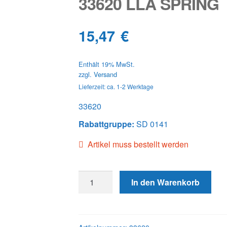
33620 LLA SPRING
15,47
€
Enthält 19% MwSt.
zzgl.
Versand
Lieferzeit: ca. 1-2 Werktage
33620
Rabattgruppe:
SD 0141
Artikel muss bestellt werden
33620
In den Warenkorb
LLA
SPRING
Menge