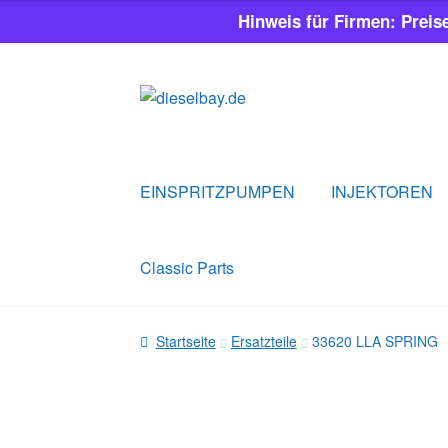
Hinweis für Firmen: Preis
Zur
Zum
Navigation
Inhalt
springen
springen
EINSPRITZPUMPEN
INJEKTOREN
Classic Parts
Startseite
Ersatzteile
33620 LLA SPRING