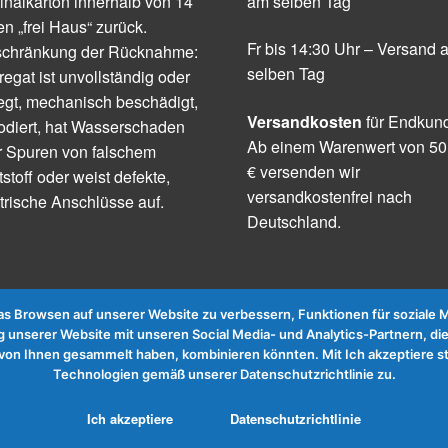
inalkarton innerhalb von 14
am selben Tag
n „frei Haus“ zurück.
Fr bis 14:30 Uhr – Versand 
schränkung der Rücknahme:
selben Tag
egat ist unvollständig oder
egt, mechanisch beschädigt,
Versandkosten
für Endkun
odiert, hat Wasserschaden
Ab einem Warenwert von 50
r Spuren von falschem
€ versenden wir
tstoff oder weist defekte,
versandkostenfrei nach
trische Anschlüsse auf.
Deutschland.
 Browsen auf unserer Website zu verbessern, Funktionen für soziale Me
 unserer Website mit unseren Social Media- und Analytics-Partnern, die
te von Ihnen gesammelt haben, kombinieren könnten. Mit Ich akzeptier
Technologien gemäß unserer Datenschutzrichtlinie zu.
Ich akzeptiere
Datenschutzrichtlinie