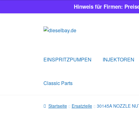
Hinweis für Firmen: Preis
Zur
Zum
Navigation
Inhalt
springen
springen
EINSPRITZPUMPEN
INJEKTOREN
Classic Parts
Startseite
Ersatzteile
30145A NOZZLE NUT