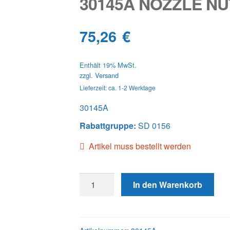
30145A NOZZLE NU
75,26
€
Enthält 19% MwSt.
zzgl.
Versand
Lieferzeit: ca. 1-2 Werktage
30145A
Rabattgruppe:
SD 0156
Artikel muss bestellt werden
30145A
In den Warenkorb
NOZZLE
NUT
(VPE=10)