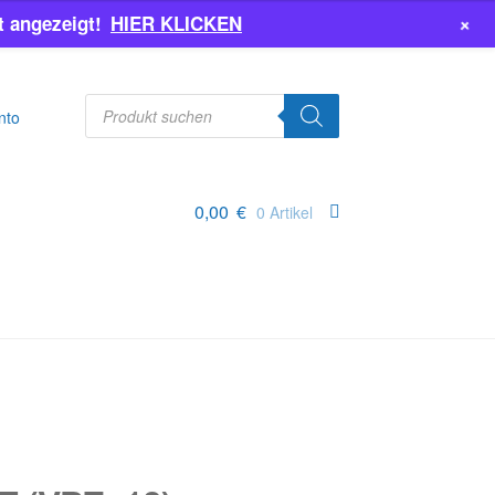
+
 angezeigt!
HIER KLICKEN
Products
search
nto
0,00
€
0 Artikel