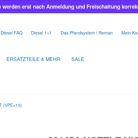
e werden erst nach Anmeldung und Freischaltung korrekt
Diesel FAQ
Diesel 1×1
Das Pfandsystem / Reman
Mein Ko
ERSATZTEILE & MEHR
SALE
 (VPE=10)