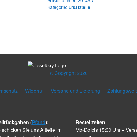
Menge
Artikelnummer:
30145A
Kategorie:
Ersatzteile
© Copyright 2026
enschutz
Widerruf
Versand und Lieferung
Zahlungswei
eilrückgaben (
Pfand
):
Bestellzeiten:
e schicken Sie uns Altteile im
Mo-Do bis 15:30 Uhr – Vers