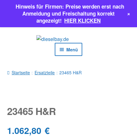
Hinweis für Firmen: Preise werden erst nach
+
Anmeldung und Freischaltung korrekt
angezeigt!
HIER KLICKEN
Zur
Zum
Navigation
Inhalt
Menü
springen
springen
EINSPRITZPUMPEN
Startseite
Ersatzteile
23465 H&R
INJEKTOREN
ERSATZTEILE & MEHR
23465 H&R
SALE
1.062,80
€
Classic Parts