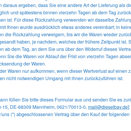
 daraus ergeben, dass Sie eine andere Art der Lieferung als d
glich und spätestens binnen vierzehn Tagen ab dem Tag zurückz
en ist. Für diese Rückzahlung verwenden wir dasselbe Zahlungs
 mit Ihnen wurde ausdrücklich etwas anderes vereinbart; in ke
n die Rückzahlung verweigern, bis wir die Waren wieder zurü
esandt haben, je nachdem, welches der frühere Zeitpunkt ist. 
en ab dem Tag, an dem Sie uns über den Widerruf dieses Vertra
wenn Sie die Waren vor Ablauf der Frist von vierzehn Tagen abs
ücksendung der Waren.
 der Waren nur aufkommen, wenn dieser Wertverlust auf einen z
en nicht notwendigen Umgang mit ihnen zurückzuführen ist.
ann füllen Sie bitte dieses Formular aus und senden Sie es zur
13-15, DE-68309 Mannheim, 0621/70013-0,
mail@dieselbay.de
]:
mir/uns (*) abgeschlossenen Vertrag über den Kauf der folgenden