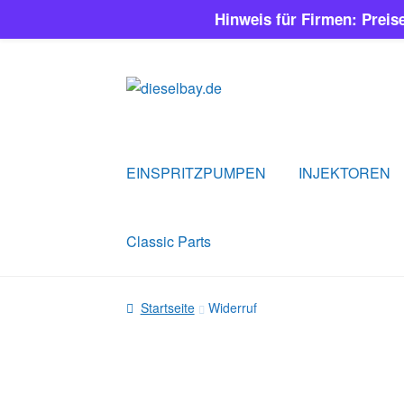
Hinweis für Firmen: Preis
Zur
Zum
Navigation
Inhalt
springen
springen
EINSPRITZPUMPEN
INJEKTOREN
Classic Parts
Startseite
Widerruf