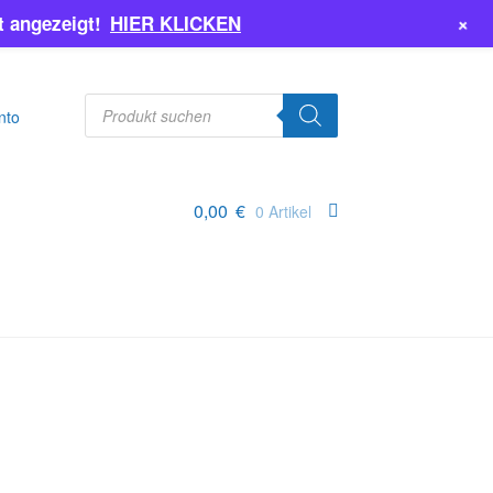
+
 angezeigt!
HIER KLICKEN
Products
search
nto
0,00
€
0 Artikel