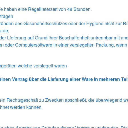
e haben eine Regellieferzeit von 48 Stunden.
rträgen
 Gründen des Gesundheitsschutzes oder der Hygiene nicht zur R
urde;
er Lieferung auf Grund ihrer Beschaffenheit untrennbar mit an
n oder Computersoftware in einer versiegelten Packung, wenn 
rgeräten welche versiegelt waren
einen Vertrag über die Lieferung einer Ware in mehreren Te
e ein Rechtsgeschäft zu Zwecken abschließt, die überwiegend we
echnet werden können.
n ohne Angabe von Gründen diesen Vertrag zu widerrufen. Die W