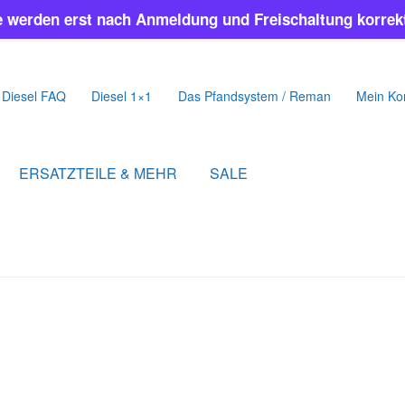
e werden erst nach Anmeldung und Freischaltung korrekt
Diesel FAQ
Diesel 1×1
Das Pfandsystem / Reman
Mein Ko
ERSATZTEILE & MEHR
SALE