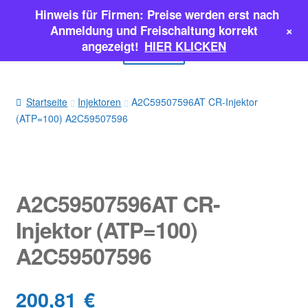
Hinweis für Firmen: Preise werden erst nach
Zur
Zum
+
Anmeldung und Freischaltung korrekt
Navigation
Inhalt
angezeigt!
HIER KLICKEN
Menü
springen
springen
EINSPRITZPUMPEN
Startseite
Injektoren
A2C59507596AT CR-Injektor
(ATP=100) A2C59507596
INJEKTOREN
ERSATZTEILE & MEHR
SALE
A2C59507596AT CR-
Injektor (ATP=100)
Classic Parts
A2C59507596
200,81
€