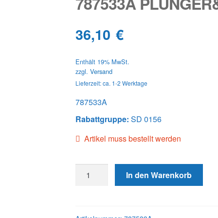
787533A PLUNGER
36,10
€
Enthält 19% MwSt.
zzgl.
Versand
Lieferzeit: ca. 1-2 Werktage
787533A
Rabattgruppe:
SD 0156
Artikel muss bestellt werden
787533A
In den Warenkorb
PLUNGER&BARREL
Menge