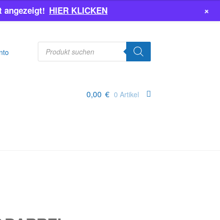
+
 angezeigt!
HIER KLICKEN
Products
search
nto
0,00
€
0 Artikel