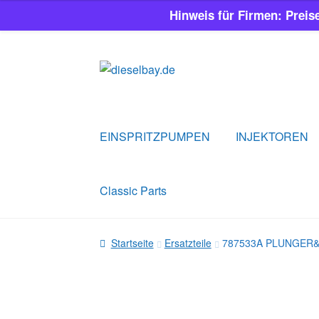
Hinweis für Firmen: Preis
Zur
Zum
Navigation
Inhalt
springen
springen
EINSPRITZPUMPEN
INJEKTOREN
Classic Parts
Startseite
Ersatzteile
787533A PLUNGER