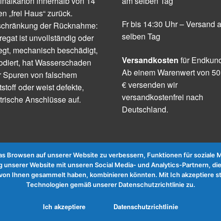
inalkarton innerhalb von 14
am selben Tag
n „frei Haus“ zurück.
Fr bis 14:30 Uhr – Versand 
schränkung der Rücknahme:
selben Tag
egat ist unvollständig oder
egt, mechanisch beschädigt,
Versandkosten
für Endkun
odiert, hat Wasserschaden
Ab einem Warenwert von 50
r Spuren von falschem
€ versenden wir
tstoff oder weist defekte,
versandkostenfrei nach
trische Anschlüsse auf.
Deutschland.
 Browsen auf unserer Website zu verbessern, Funktionen für soziale Me
 unserer Website mit unseren Social Media- und Analytics-Partnern, die
te von Ihnen gesammelt haben, kombinieren könnten. Mit Ich akzeptier
Technologien gemäß unserer Datenschutzrichtlinie zu.
Ich akzeptiere
Datenschutzrichtlinie