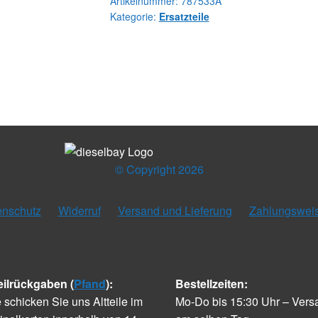
Artikelnummer:
787533A
Kategorie:
Ersatzteile
© Copyright 2026
enschutz
Widerruf
Versand und Lieferung
Zahlungswei
eilrückgaben (
Pfand
):
Bestellzeiten:
e schicken Sie uns Altteile im
Mo-Do bis 15:30 Uhr – Vers