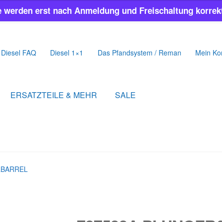
e werden erst nach Anmeldung und Freischaltung korrekt
Diesel FAQ
Diesel 1×1
Das Pfandsystem / Reman
Mein Ko
ERSATZTEILE & MEHR
SALE
&BARREL