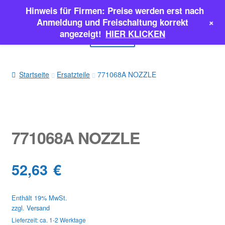
Hinweis für Firmen: Preise werden erst nach
Zur
Zum
+
Anmeldung und Freischaltung korrekt
Navigation
Inhalt
angezeigt!
HIER KLICKEN
Menü
springen
springen
EINSPRITZPUMPEN
Startseite
Ersatzteile
771068A NOZZLE
INJEKTOREN
ERSATZTEILE & MEHR
771068A NOZZLE
SALE
52,63
€
Classic Parts
Enthält 19% MwSt.
zzgl.
Versand
Lieferzeit: ca. 1-2 Werktage