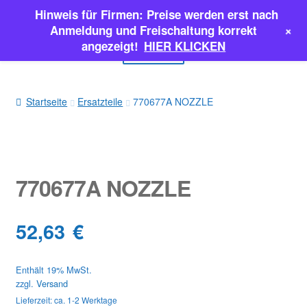
Hinweis für Firmen: Preise werden erst nach
Zur
Zum
+
Anmeldung und Freischaltung korrekt
Navigation
Inhalt
angezeigt!
HIER KLICKEN
Menü
springen
springen
EINSPRITZPUMPEN
Startseite
Ersatzteile
770677A NOZZLE
INJEKTOREN
ERSATZTEILE & MEHR
770677A NOZZLE
SALE
52,63
€
Classic Parts
Enthält 19% MwSt.
zzgl.
Versand
Lieferzeit: ca. 1-2 Werktage