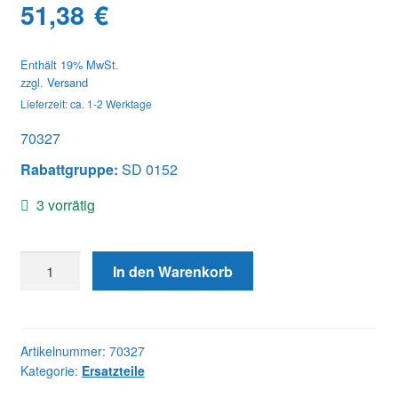
51,38
€
Enthält 19% MwSt.
zzgl.
Versand
Lieferzeit: ca. 1-2 Werktage
70327
Rabattgruppe:
SD 0152
3 vorrätig
70327
In den Warenkorb
HP
CALIBRATION
PIPE
Menge
Artikelnummer:
70327
Kategorie:
Ersatzteile