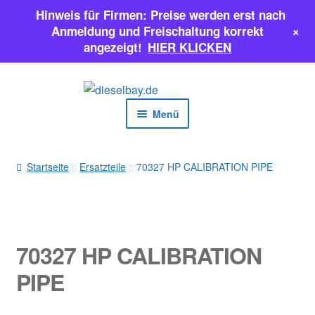
Hinweis für Firmen: Preise werden erst nach
+
Anmeldung und Freischaltung korrekt
angezeigt!
HIER KLICKEN
Zur
Zum
Navigation
Inhalt
Menü
springen
springen
EINSPRITZPUMPEN
Startseite
Ersatzteile
70327 HP CALIBRATION PIPE
INJEKTOREN
ERSATZTEILE & MEHR
70327 HP CALIBRATION
SALE
PIPE
Classic Parts