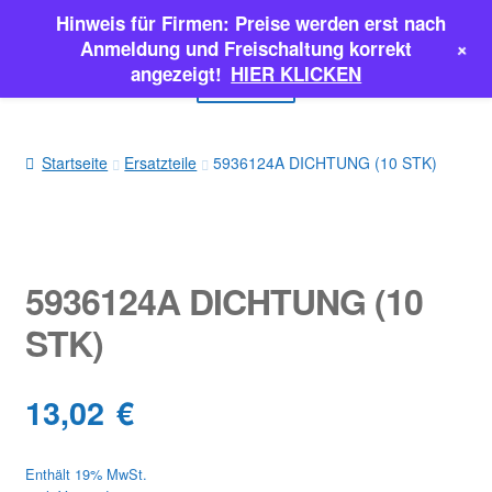
Hinweis für Firmen: Preise werden erst nach
Zur
Zum
+
Anmeldung und Freischaltung korrekt
Navigation
Inhalt
angezeigt!
HIER KLICKEN
Menü
springen
springen
EINSPRITZPUMPEN
Startseite
Ersatzteile
5936124A DICHTUNG (10 STK)
INJEKTOREN
ERSATZTEILE & MEHR
5936124A DICHTUNG (10
SALE
STK)
Classic Parts
13,02
€
Enthält 19% MwSt.