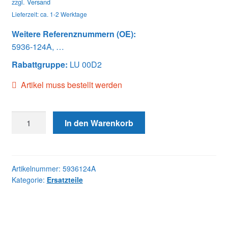
zzgl.
Versand
Lieferzeit: ca. 1-2 Werktage
Weitere Referenznummern (OE):
5936-124A, …
Rabattgruppe:
LU 00D2
Artikel muss bestellt werden
5936124A
In den Warenkorb
DICHTUNG
(10
STK)
Menge
Artikelnummer:
5936124A
Kategorie:
Ersatzteile