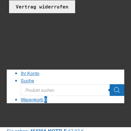
Vertrag widerrufen
Ihr Konto
Suche
Products
search
Warenkorb
0
Sie sehen:
45439A NOZZLE
67,07
€