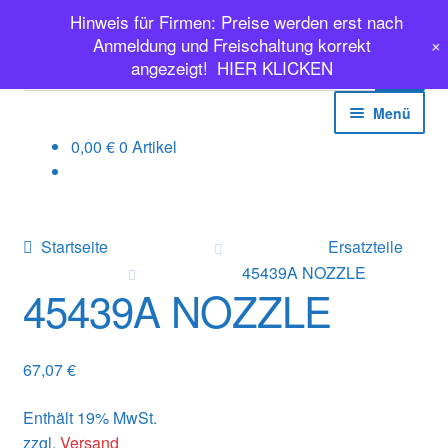
Hinweis für Firmen: Preise werden erst nach
Zur
Zum
Anmeldung und Freischaltung korrekt
Products
Navigation
Inhalt
angezeigt!
HIER KLICKEN
search
springen
springen
Menü
0,00
€
0 Artikel
EINSPRITZPUMPEN
INJEKTOREN
Startseite
Ersatzteile
ERSATZTEILE & MEHR
45439A NOZZLE
45439A NOZZLE
SALE
67,07
€
Classic Parts
Enthält 19% MwSt.
zzgl.
Versand