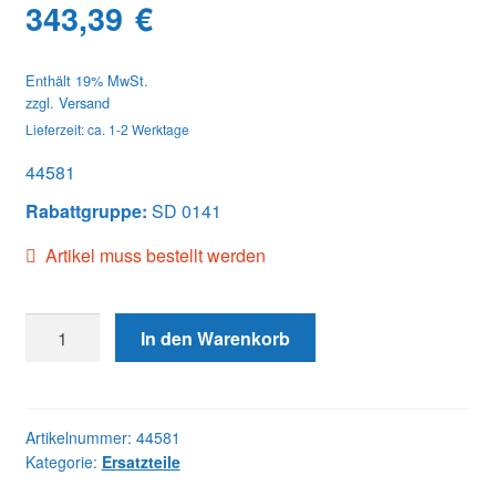
343,39
€
Enthält 19% MwSt.
zzgl.
Versand
Lieferzeit: ca. 1-2 Werktage
44581
Rabattgruppe:
SD 0141
Artikel muss bestellt werden
44581
In den Warenkorb
COVER
ASSY,
GOVERNOR
Menge
Artikelnummer:
44581
Kategorie:
Ersatzteile