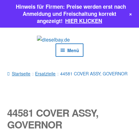
Hinweis für Firmen: Preise werden erst nach
+
Anmeldung und Freischaltung korrekt
angezeigt!
HIER KLICKEN
Zur
Zum
Navigation
Inhalt
Menü
springen
springen
EINSPRITZPUMPEN
Startseite
Ersatzteile
44581 COVER ASSY, GOVERNOR
INJEKTOREN
ERSATZTEILE & MEHR
44581 COVER ASSY,
SALE
GOVERNOR
Classic Parts