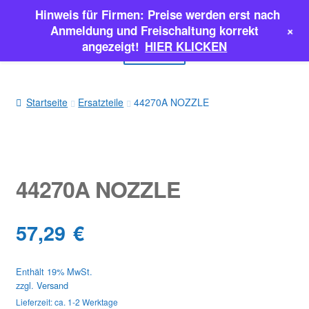
Hinweis für Firmen: Preise werden erst nach
Zur
Zum
+
Anmeldung und Freischaltung korrekt
Navigation
Inhalt
angezeigt!
HIER KLICKEN
Menü
springen
springen
EINSPRITZPUMPEN
Startseite
Ersatzteile
44270A NOZZLE
INJEKTOREN
ERSATZTEILE & MEHR
44270A NOZZLE
SALE
57,29
€
Classic Parts
Enthält 19% MwSt.
zzgl.
Versand
Lieferzeit: ca. 1-2 Werktage