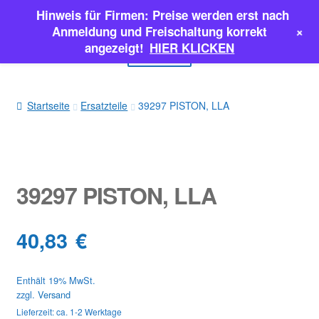
Hinweis für Firmen: Preise werden erst nach
Zur
Zum
+
Anmeldung und Freischaltung korrekt
Navigation
Inhalt
angezeigt!
HIER KLICKEN
Menü
springen
springen
EINSPRITZPUMPEN
Startseite
Ersatzteile
39297 PISTON, LLA
INJEKTOREN
ERSATZTEILE & MEHR
39297 PISTON, LLA
SALE
40,83
€
Classic Parts
Enthält 19% MwSt.
zzgl.
Versand
Lieferzeit: ca. 1-2 Werktage