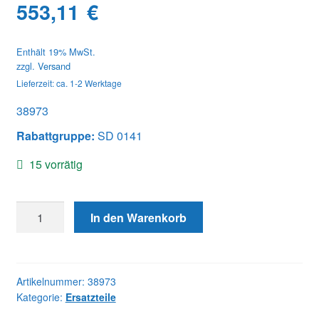
553,11
€
Enthält 19% MwSt.
zzgl.
Versand
Lieferzeit: ca. 1-2 Werktage
38973
Rabattgruppe:
SD 0141
15 vorrätig
38973
In den Warenkorb
KIT,
24V
ETSO
COVER
Artikelnummer:
38973
Kategorie:
Ersatzteile
(IEC)
Menge