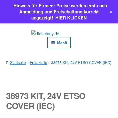
Hinweis für Firmen: Preise werden erst nach
+
Anmeldung und Freischaltung korrekt
angezeigt!
HIER KLICKEN
Zur
Zum
Navigation
Inhalt
Menü
springen
springen
EINSPRITZPUMPEN
Startseite
Ersatzteile
38973 KIT, 24V ETSO COVER (IEC)
INJEKTOREN
ERSATZTEILE & MEHR
38973 KIT, 24V ETSO
SALE
COVER (IEC)
Classic Parts