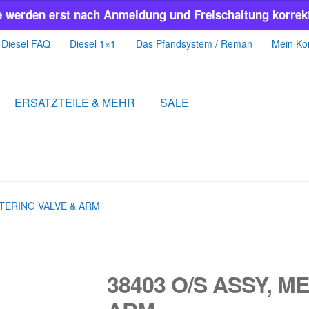
e werden erst nach Anmeldung und Freischaltung korrekt
Diesel FAQ
Diesel 1×1
Das Pfandsystem / Reman
Mein Ko
ERSATZTEILE & MEHR
SALE
ETERING VALVE & ARM
38403 O/S ASSY, M