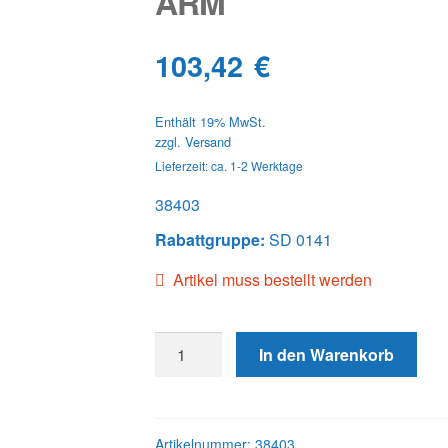
ARM
103,42
€
Enthält 19% MwSt.
zzgl.
Versand
Lieferzeit: ca. 1-2 Werktage
38403
Rabattgruppe:
SD 0141
Artikel muss bestellt werden
38403
In den Warenkorb
O/S
ASSY,
METERING
VALVE
Artikelnummer:
38403