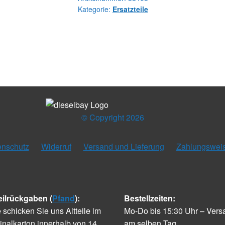
Kategorie:
Ersatzteile
&
ARM
Menge
© Copyright 2026
enschutz
Widerruf
Versand und Lieferung
Zahlungswei
eilrückgaben (
Pfand
):
Bestellzeiten:
e schicken Sie uns Altteile im
Mo-Do bis 15:30 Uhr – Vers
inalkarton innerhalb von 14
am selben Tag