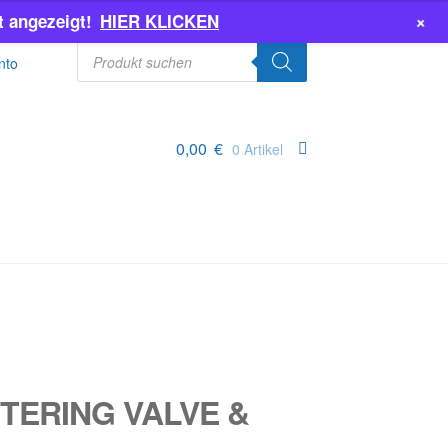
+
 angezeigt!
HIER KLICKEN
Products
search
nto
0,00
€
0 Artikel
ETERING VALVE &