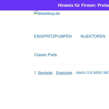
Hinweis für Firmen: Preis
Zur
Zum
Navigation
Inhalt
springen
springen
EINSPRITZPUMPEN
INJEKTOREN
Classic Parts
Startseite
Ersatzteile
38403 O/S ASSY, M