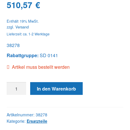
510,57
€
Enthält 19% MwSt.
zzgl.
Versand
Lieferzeit: ca. 1-2 Werktage
38278
Rabattgruppe:
SD 0141
Artikel muss bestellt werden
38278
In den Warenkorb
PUMP
HOUSING
ASSY
Menge
Artikelnummer:
38278
Kategorie:
Ersatzteile