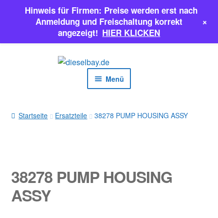
Hinweis für Firmen: Preise werden erst nach
+
Anmeldung und Freischaltung korrekt
angezeigt!
HIER KLICKEN
Zur
Zum
Navigation
Inhalt
Menü
springen
springen
EINSPRITZPUMPEN
Startseite
Ersatzteile
38278 PUMP HOUSING ASSY
INJEKTOREN
ERSATZTEILE & MEHR
38278 PUMP HOUSING
SALE
ASSY
Classic Parts