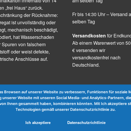
inalkarton innerhalb von 14
am selben Tag
n „frei Haus“ zurück.
Fr bis 14:30 Uhr – Versand 
schränkung der Rücknahme:
selben Tag
egat ist unvollständig oder
egt, mechanisch beschädigt,
Versandkosten
für Endkun
odiert, hat Wasserschaden
Ab einem Warenwert von 50
r Spuren von falschem
€ versenden wir
tstoff oder weist defekte,
versandkostenfrei nach
trische Anschlüsse auf.
Deutschland.
 Browsen auf unserer Website zu verbessern, Funktionen für soziale Me
 unserer Website mit unseren Social Media- und Analytics-Partnern, die
te von Ihnen gesammelt haben, kombinieren könnten. Mit Ich akzeptier
Technologien gemäß unserer Datenschutzrichtlinie zu.
Ich akzeptiere
Datenschutzrichtlinie