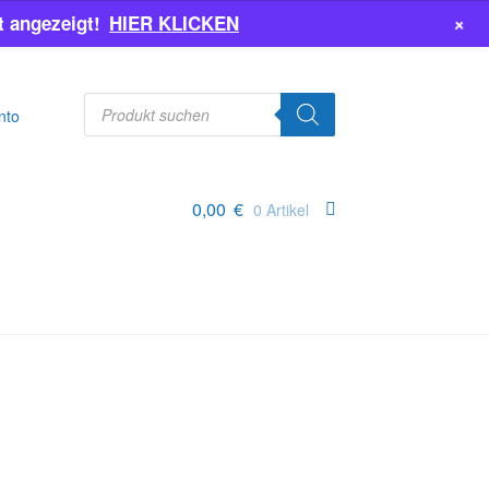
+
 angezeigt!
HIER KLICKEN
Products
search
nto
0,00
€
0 Artikel