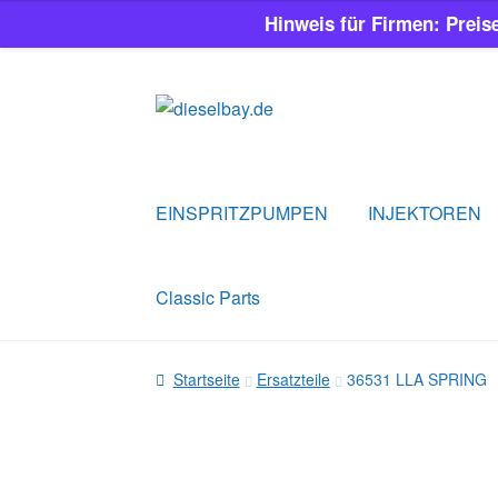
Hinweis für Firmen: Preis
Zur
Zum
Navigation
Inhalt
springen
springen
EINSPRITZPUMPEN
INJEKTOREN
Classic Parts
Startseite
Ersatzteile
36531 LLA SPRING