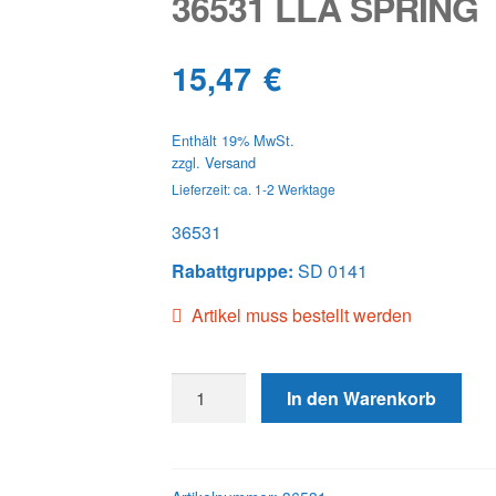
36531 LLA SPRING
15,47
€
Enthält 19% MwSt.
zzgl.
Versand
Lieferzeit: ca. 1-2 Werktage
36531
Rabattgruppe:
SD 0141
Artikel muss bestellt werden
36531
In den Warenkorb
LLA
SPRING
Menge