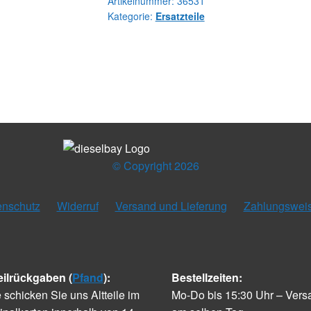
Artikelnummer:
36531
Kategorie:
Ersatzteile
© Copyright 2026
enschutz
Widerruf
Versand und Lieferung
Zahlungswei
eilrückgaben (
Pfand
):
Bestellzeiten:
e schicken Sie uns Altteile im
Mo-Do bis 15:30 Uhr – Vers