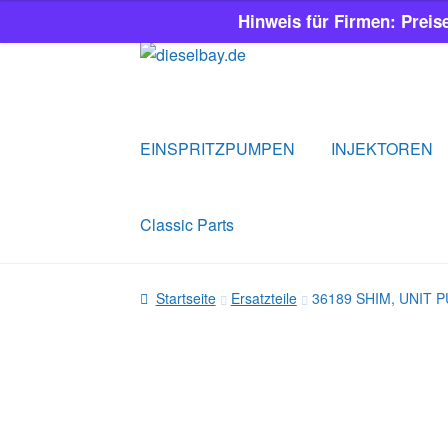
Hinweis für Firmen: Preis
Zur
Zum
Navigation
Inhalt
springen
springen
EINSPRITZPUMPEN
INJEKTOREN
Classic Parts
Startseite
Ersatzteile
36189 SHIM, UNIT 