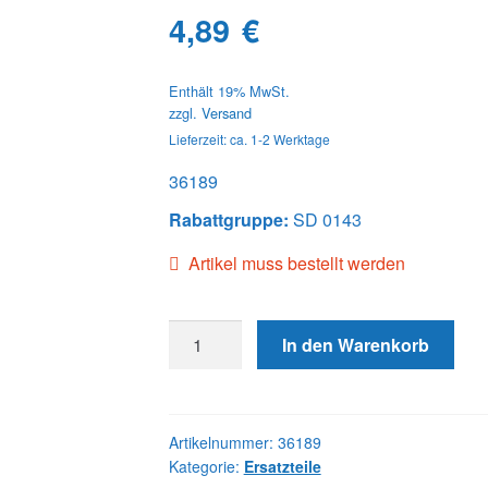
4,89
€
Enthält 19% MwSt.
zzgl.
Versand
Lieferzeit: ca. 1-2 Werktage
36189
Rabattgruppe:
SD 0143
Artikel muss bestellt werden
36189
In den Warenkorb
SHIM,
UNIT
PUMP
TIMING
Artikelnummer:
36189
Kategorie:
Ersatzteile
Menge