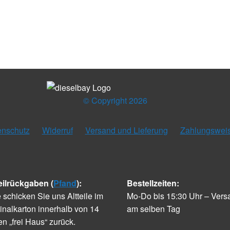
© Copyright 2026
enschutz
Widerruf
Versand und Lieferung
Zahlungswei
eilrückgaben (
Pfand
):
Bestellzeiten:
e schicken Sie uns Altteile im
Mo-Do bis 15:30 Uhr – Vers
inalkarton innerhalb von 14
am selben Tag
n „frei Haus“ zurück.