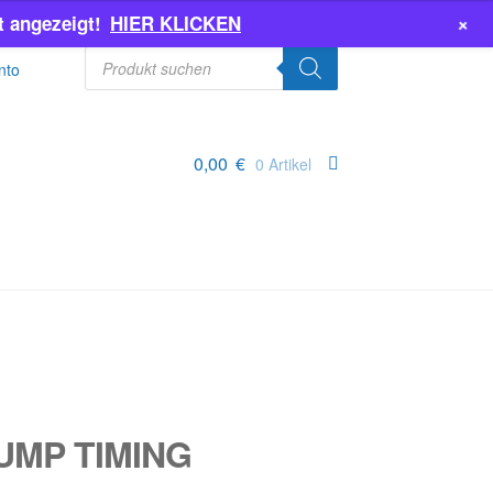
+
 angezeigt!
HIER KLICKEN
Products
search
nto
0,00
€
0 Artikel
PUMP TIMING