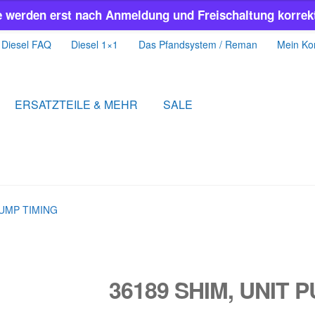
e werden erst nach Anmeldung und Freischaltung korrekt
Diesel FAQ
Diesel 1×1
Das Pfandsystem / Reman
Mein Ko
ERSATZTEILE & MEHR
SALE
PUMP TIMING
36189 SHIM, UNIT 