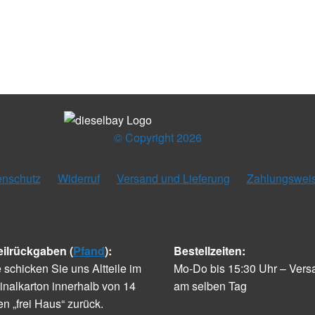
© Copyright 2026
enschutz
Widerruf
Versand und Lieferung
Zahlungswei
eilrückgaben (
Pfand
):
Bestellzeiten:
e schicken Sie uns Altteile im
Mo-Do bis 15:30 Uhr – Vers
inalkarton innerhalb von 14
am selben Tag
n „frei Haus“ zurück.