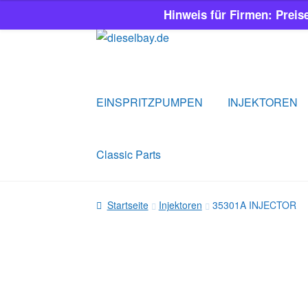
Hinweis für Firmen: Preis
Zur
Zum
Navigation
Inhalt
springen
springen
EINSPRITZPUMPEN
INJEKTOREN
Classic Parts
Startseite
Injektoren
35301A INJECTOR