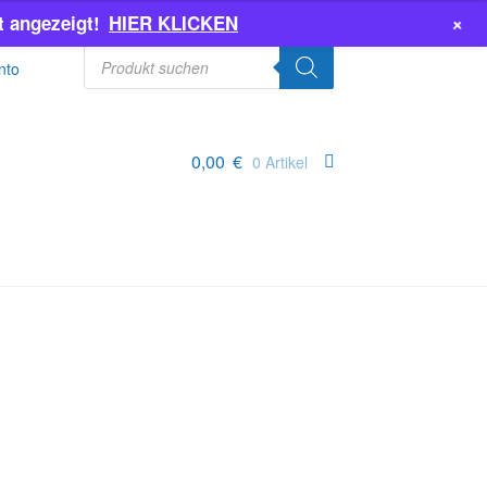
+
 angezeigt!
HIER KLICKEN
Products
search
nto
0,00
€
0 Artikel