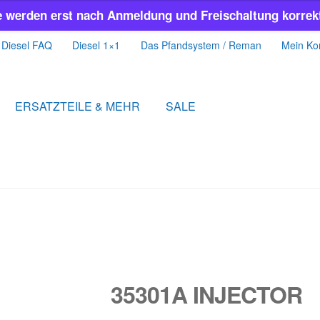
e werden erst nach Anmeldung und Freischaltung korrekt
Diesel FAQ
Diesel 1×1
Das Pfandsystem / Reman
Mein Ko
ERSATZTEILE & MEHR
SALE
35301A INJECTOR