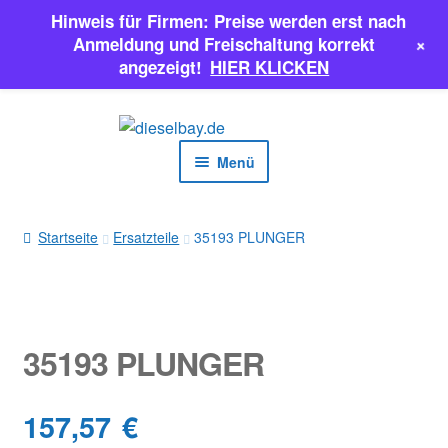
Hinweis für Firmen: Preise werden erst nach
+
Anmeldung und Freischaltung korrekt
angezeigt!
HIER KLICKEN
Zur
Zum
Navigation
Inhalt
Menü
springen
springen
EINSPRITZPUMPEN
Startseite
Ersatzteile
35193 PLUNGER
INJEKTOREN
ERSATZTEILE & MEHR
35193 PLUNGER
SALE
157,57
€
Classic Parts