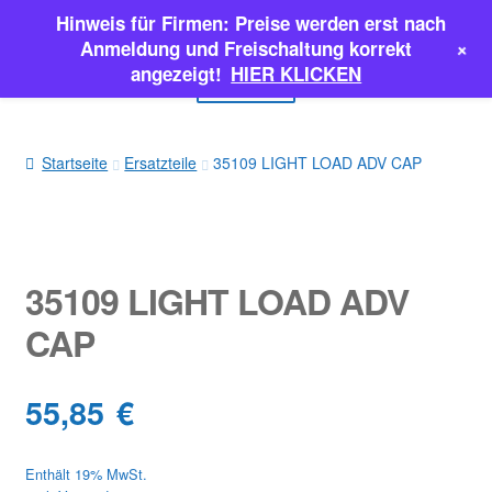
Hinweis für Firmen: Preise werden erst nach
Zur
Zum
+
Anmeldung und Freischaltung korrekt
Navigation
Inhalt
angezeigt!
HIER KLICKEN
Menü
springen
springen
EINSPRITZPUMPEN
Startseite
Ersatzteile
35109 LIGHT LOAD ADV CAP
INJEKTOREN
ERSATZTEILE & MEHR
35109 LIGHT LOAD ADV
SALE
CAP
Classic Parts
55,85
€
Enthält 19% MwSt.