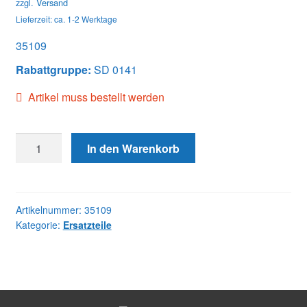
zzgl.
Versand
Lieferzeit: ca. 1-2 Werktage
35109
Rabattgruppe:
SD 0141
Artikel muss bestellt werden
35109
In den Warenkorb
LIGHT
LOAD
ADV
CAP
Artikelnummer:
35109
Kategorie:
Ersatzteile
Menge