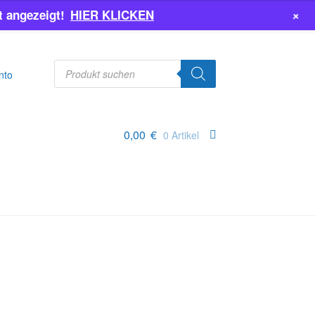
+
 angezeigt!
HIER KLICKEN
Products
search
nto
0,00
€
0 Artikel