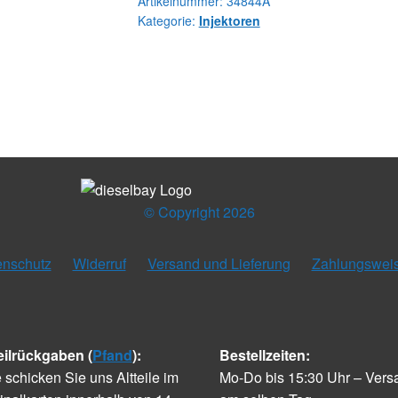
Artikelnummer:
34844A
Kategorie:
Injektoren
© Copyright 2026
enschutz
Widerruf
Versand und Lieferung
Zahlungswei
eilrückgaben (
Pfand
):
Bestellzeiten:
e schicken Sie uns Altteile im
Mo-Do bis 15:30 Uhr – Vers