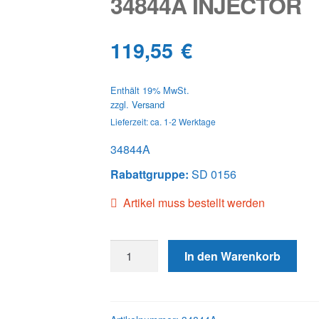
34844A INJECTOR
119,55
€
Enthält 19% MwSt.
zzgl.
Versand
Lieferzeit: ca. 1-2 Werktage
34844A
Rabattgruppe:
SD 0156
Artikel muss bestellt werden
34844A
In den Warenkorb
INJECTOR
Menge