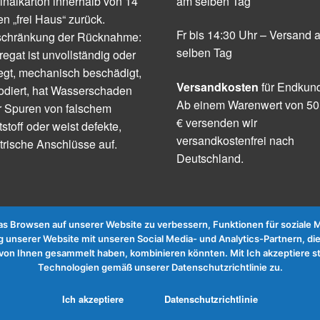
inalkarton innerhalb von 14
am selben Tag
n „frei Haus“ zurück.
Fr bis 14:30 Uhr – Versand 
schränkung der Rücknahme:
selben Tag
egat ist unvollständig oder
egt, mechanisch beschädigt,
Versandkosten
für Endkun
odiert, hat Wasserschaden
Ab einem Warenwert von 50
r Spuren von falschem
€ versenden wir
tstoff oder weist defekte,
versandkostenfrei nach
trische Anschlüsse auf.
Deutschland.
 Browsen auf unserer Website zu verbessern, Funktionen für soziale Me
 unserer Website mit unseren Social Media- und Analytics-Partnern, die
te von Ihnen gesammelt haben, kombinieren könnten. Mit Ich akzeptier
Technologien gemäß unserer Datenschutzrichtlinie zu.
Ich akzeptiere
Datenschutzrichtlinie