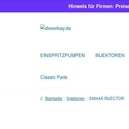
Hinweis für Firmen: Preis
Zur
Zum
Navigation
Inhalt
springen
springen
EINSPRITZPUMPEN
INJEKTOREN
Classic Parts
Startseite
Injektoren
34844A INJECTOR