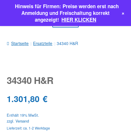
Hinweis für Firmen: Preise werden erst nach
Zur
Zum
+
Anmeldung und Freischaltung korrekt
Navigation
Inhalt
angezeigt!
HIER KLICKEN
Menü
springen
springen
EINSPRITZPUMPEN
Startseite
Ersatzteile
34340 H&R
INJEKTOREN
ERSATZTEILE & MEHR
34340 H&R
SALE
1.301,80
€
Classic Parts
Enthält 19% MwSt.
zzgl.
Versand
Lieferzeit: ca. 1-2 Werktage