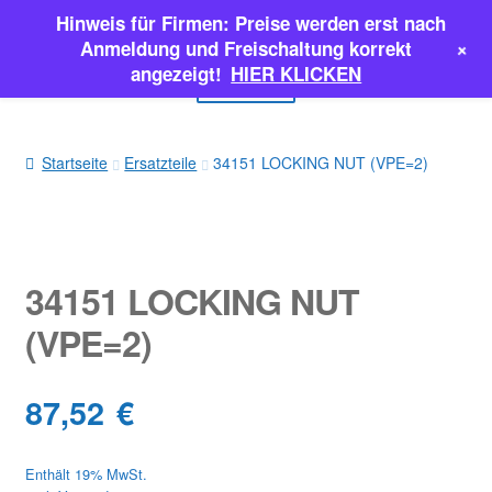
Hinweis für Firmen: Preise werden erst nach
Zur
Zum
+
Anmeldung und Freischaltung korrekt
Navigation
Inhalt
angezeigt!
HIER KLICKEN
Menü
springen
springen
EINSPRITZPUMPEN
Startseite
Ersatzteile
34151 LOCKING NUT (VPE=2)
INJEKTOREN
ERSATZTEILE & MEHR
34151 LOCKING NUT
SALE
(VPE=2)
Classic Parts
87,52
€
Enthält 19% MwSt.