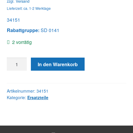
zzgl.
Versand
Lieferzeit: ca. 1-2 Werktage
34151
Rabattgruppe:
SD 0141
2 vorrätig
34151
In den Warenkorb
LOCKING
NUT
(VPE=2)
Menge
Artikelnummer:
34151
Kategorie:
Ersatzteile