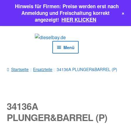
Hinweis für Firmen: Preise werden erst nach
+
Anmeldung und Freischaltung korrekt
angezeigt!
HIER KLICKEN
Zur
Zum
Navigation
Inhalt
Menü
springen
springen
EINSPRITZPUMPEN
Startseite
Ersatzteile
34136A PLUNGER&BARREL (P)
INJEKTOREN
ERSATZTEILE & MEHR
34136A
SALE
PLUNGER&BARREL (P)
Classic Parts