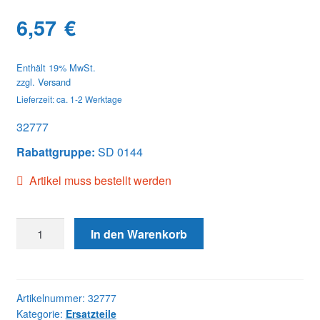
6,57
€
Enthält 19% MwSt.
zzgl.
Versand
Lieferzeit: ca. 1-2 Werktage
32777
Rabattgruppe:
SD 0144
Artikel muss bestellt werden
32777
In den Warenkorb
INJECTOR
LOCATING
PLATE
Menge
Artikelnummer:
32777
Kategorie:
Ersatzteile