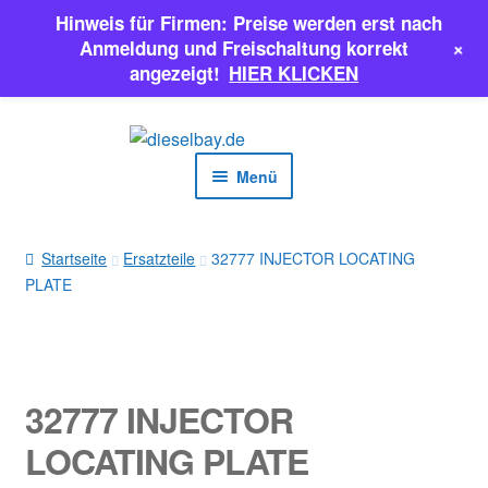
Hinweis für Firmen: Preise werden erst nach
+
Anmeldung und Freischaltung korrekt
angezeigt!
HIER KLICKEN
Zur
Zum
Navigation
Inhalt
Menü
springen
springen
EINSPRITZPUMPEN
Startseite
Ersatzteile
32777 INJECTOR LOCATING
PLATE
INJEKTOREN
ERSATZTEILE & MEHR
SALE
32777 INJECTOR
LOCATING PLATE
Classic Parts