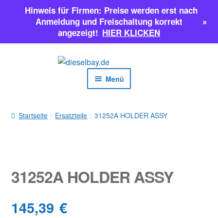
Hinweis für Firmen: Preise werden erst nach
+
Anmeldung und Freischaltung korrekt
angezeigt!
HIER KLICKEN
Zur
Zum
Navigation
Inhalt
Menü
springen
springen
EINSPRITZPUMPEN
Startseite
Ersatzteile
31252A HOLDER ASSY
INJEKTOREN
ERSATZTEILE & MEHR
31252A HOLDER ASSY
SALE
145,39
€
Classic Parts