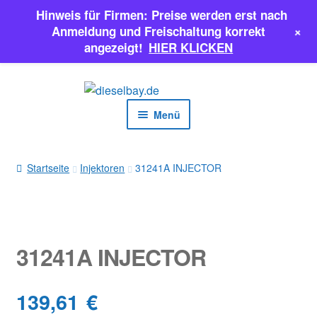
Hinweis für Firmen: Preise werden erst nach
+
Anmeldung und Freischaltung korrekt
angezeigt!
HIER KLICKEN
Zur
Zum
Navigation
Inhalt
Menü
springen
springen
EINSPRITZPUMPEN
Startseite
Injektoren
31241A INJECTOR
INJEKTOREN
ERSATZTEILE & MEHR
31241A INJECTOR
SALE
139,61
€
Classic Parts