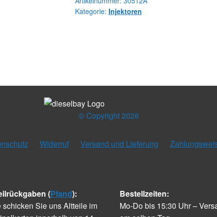
Artikelnummer:
30512A
Kategorie:
Injektoren
© Copyright 2026
enschutz
Widerruf
Versand und Lieferung
Zahlungswei
eilrückgaben (
Pfand
):
Bestellzeiten:
e schicken Sie uns Altteile im
Mo-Do bis 15:30 Uhr – Vers