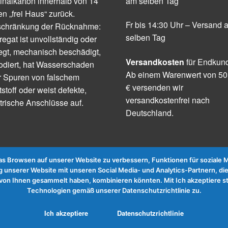
inalkarton innerhalb von 14
am selben Tag
n „frei Haus“ zurück.
Fr bis 14:30 Uhr – Versand 
schränkung der Rücknahme:
selben Tag
egat ist unvollständig oder
egt, mechanisch beschädigt,
Versandkosten
für Endkun
odiert, hat Wasserschaden
Ab einem Warenwert von 50
r Spuren von falschem
€ versenden wir
tstoff oder weist defekte,
versandkostenfrei nach
trische Anschlüsse auf.
Deutschland.
 Browsen auf unserer Website zu verbessern, Funktionen für soziale Me
 unserer Website mit unseren Social Media- und Analytics-Partnern, die
te von Ihnen gesammelt haben, kombinieren könnten. Mit Ich akzeptier
Technologien gemäß unserer Datenschutzrichtlinie zu.
Ich akzeptiere
Datenschutzrichtlinie