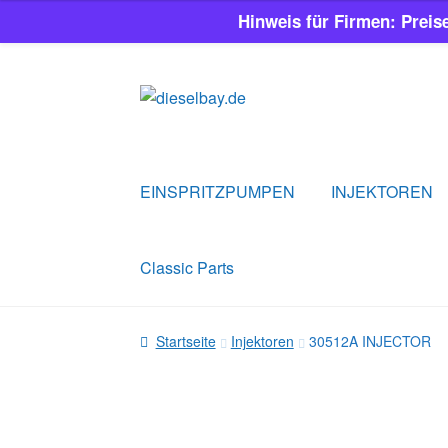
Hinweis für Firmen: Preis
Zur
Zum
Navigation
Inhalt
springen
springen
EINSPRITZPUMPEN
INJEKTOREN
Classic Parts
Startseite
Injektoren
30512A INJECTOR