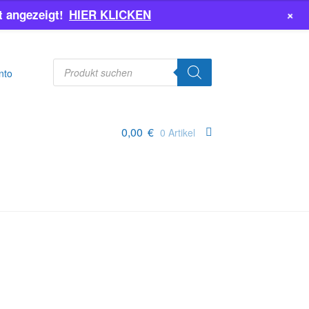
+
 angezeigt!
HIER KLICKEN
Products
search
nto
0,00
€
0 Artikel