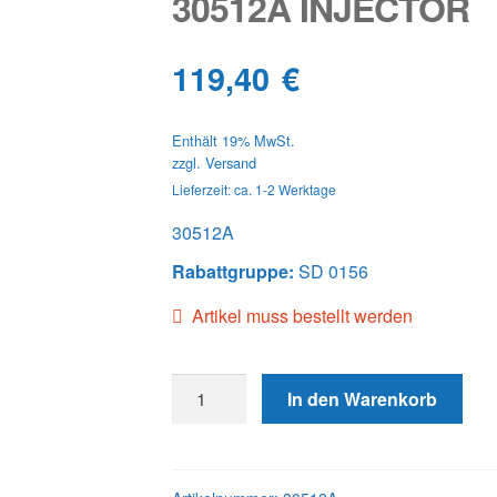
30512A INJECTOR
119,40
€
Enthält 19% MwSt.
zzgl.
Versand
Lieferzeit: ca. 1-2 Werktage
30512A
Rabattgruppe:
SD 0156
Artikel muss bestellt werden
30512A
In den Warenkorb
INJECTOR
Menge