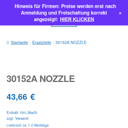
Hinweis für Firmen: Preise werden erst nach
Zur
Zum
+
Anmeldung und Freischaltung korrekt
Navigation
Inhalt
angezeigt!
HIER KLICKEN
Menü
springen
springen
EINSPRITZPUMPEN
Startseite
Ersatzteile
30152A NOZZLE
INJEKTOREN
ERSATZTEILE & MEHR
30152A NOZZLE
SALE
43,66
€
Classic Parts
Enthält 19% MwSt.
zzgl.
Versand
Lieferzeit: ca. 1-2 Werktage