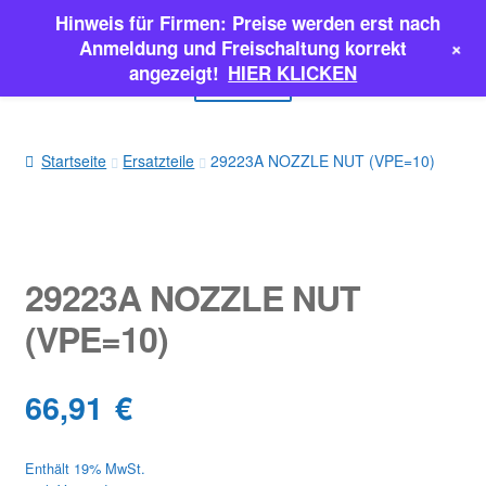
Hinweis für Firmen: Preise werden erst nach
Zur
Zum
+
Anmeldung und Freischaltung korrekt
Navigation
Inhalt
angezeigt!
HIER KLICKEN
Menü
springen
springen
EINSPRITZPUMPEN
Startseite
Ersatzteile
29223A NOZZLE NUT (VPE=10)
INJEKTOREN
ERSATZTEILE & MEHR
29223A NOZZLE NUT
SALE
(VPE=10)
Classic Parts
66,91
€
Enthält 19% MwSt.