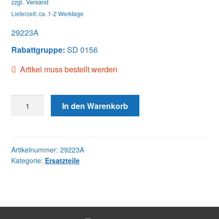
zzgl.
Versand
Lieferzeit: ca. 1-2 Werktage
29223A
Rabattgruppe:
SD 0156
Artikel muss bestellt werden
29223A
In den Warenkorb
NOZZLE
NUT
(VPE=10)
Menge
Artikelnummer:
29223A
Kategorie:
Ersatzteile