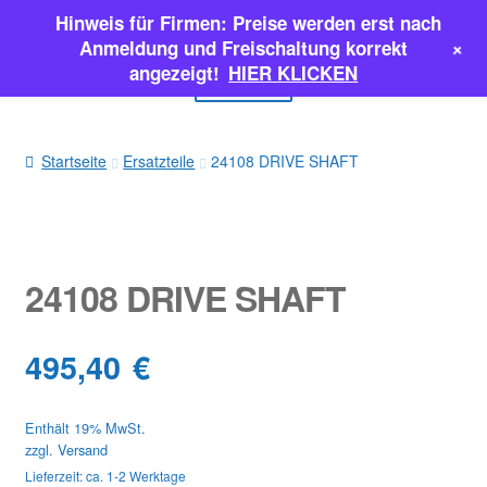
Hinweis für Firmen: Preise werden erst nach
Zur
Zum
+
Anmeldung und Freischaltung korrekt
Navigation
Inhalt
angezeigt!
HIER KLICKEN
Menü
springen
springen
EINSPRITZPUMPEN
Startseite
Ersatzteile
24108 DRIVE SHAFT
INJEKTOREN
ERSATZTEILE & MEHR
24108 DRIVE SHAFT
SALE
495,40
€
Classic Parts
Enthält 19% MwSt.
zzgl.
Versand
Lieferzeit: ca. 1-2 Werktage