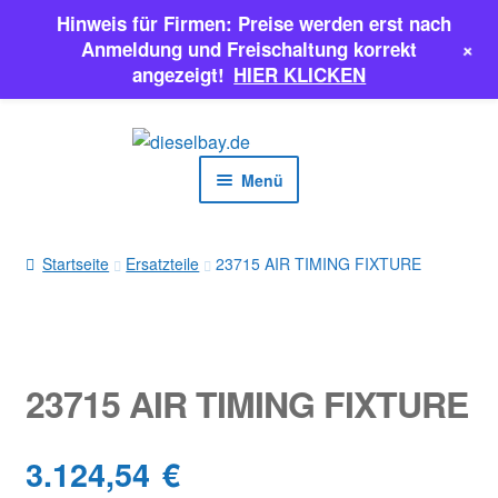
Hinweis für Firmen: Preise werden erst nach
+
Anmeldung und Freischaltung korrekt
angezeigt!
HIER KLICKEN
Zur
Zum
Navigation
Inhalt
Menü
springen
springen
EINSPRITZPUMPEN
Startseite
Ersatzteile
23715 AIR TIMING FIXTURE
INJEKTOREN
ERSATZTEILE & MEHR
23715 AIR TIMING FIXTURE
SALE
3.124,54
€
Classic Parts