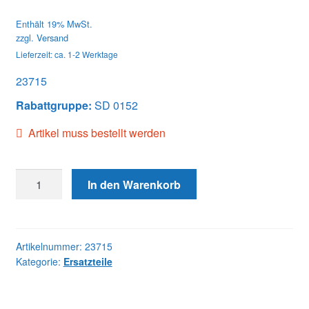
Enthält 19% MwSt.
zzgl.
Versand
Lieferzeit: ca. 1-2 Werktage
23715
Rabattgruppe:
SD 0152
Artikel muss bestellt werden
23715
In den Warenkorb
AIR
TIMING
FIXTURE
Menge
Artikelnummer:
23715
Kategorie:
Ersatzteile