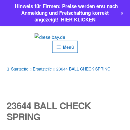
Hinweis für Firmen: Preise werden erst nach
+
Anmeldung und Freischaltung korrekt
angezeigt!
HIER KLICKEN
Zur
Zum
Navigation
Inhalt
Menü
springen
springen
EINSPRITZPUMPEN
Startseite
Ersatzteile
23644 BALL CHECK SPRING
INJEKTOREN
ERSATZTEILE & MEHR
23644 BALL CHECK
SALE
SPRING
Classic Parts