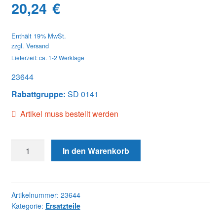
20,24
€
Enthält 19% MwSt.
zzgl.
Versand
Lieferzeit: ca. 1-2 Werktage
23644
Rabattgruppe:
SD 0141
Artikel muss bestellt werden
23644
In den Warenkorb
BALL
CHECK
SPRING
Menge
Artikelnummer:
23644
Kategorie:
Ersatzteile