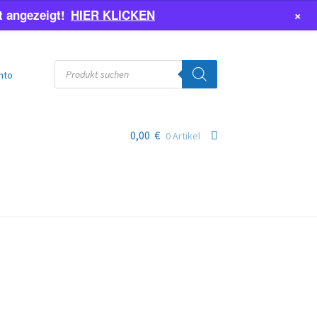
+
 angezeigt!
HIER KLICKEN
Products
search
nto
0,00
€
0 Artikel