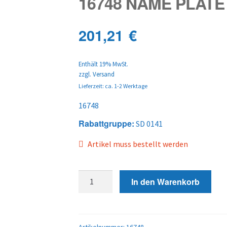
16748 NAME PLATE
201,21
€
Enthält 19% MwSt.
zzgl.
Versand
Lieferzeit: ca. 1-2 Werktage
16748
Rabattgruppe:
SD 0141
Artikel muss bestellt werden
16748
In den Warenkorb
NAME
PLATE
Menge