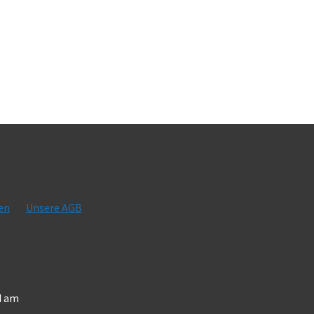
en
Unsere AGB
d am