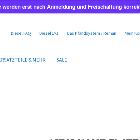
e werden erst nach Anmeldung und Freischaltung korrekt
Diesel FAQ
Diesel 1×1
Das Pfandsystem / Reman
Mein Ko
ERSATZTEILE & MEHR
SALE