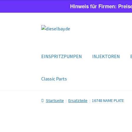
Hinweis für Firmen: Preis
Zur
Zum
Navigation
Inhalt
springen
springen
EINSPRITZPUMPEN
INJEKTOREN
Classic Parts
Startseite
Ersatzteile
16748 NAME PLATE