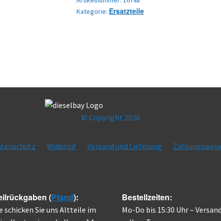
Artikelnummer:
16748
Ersatzteile
Kategorie:
© Copyright 2026
tenschutz
Widerruf
Versand und Lieferung
Zahlungsweis
eilrückgaben (
Pfand
):
Bestellzeiten:
e schicken Sie uns Altteile im
Mo-Do bis 15:30 Uhr – Versan