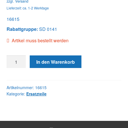
zzgl.
Versand
Lieferzeit: ca. 1-2 Werktage
16615
Rabattgruppe:
SD 0141
Artikel muss bestellt werden
16615
In den Warenkorb
GOV
CONTROL
SPRING
Menge
Artikelnummer:
16615
Kategorie:
Ersatzteile