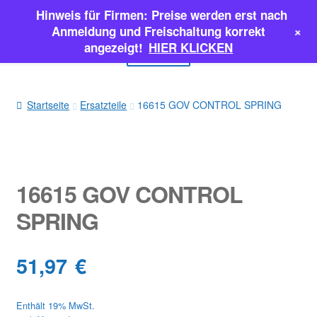
Hinweis für Firmen: Preise werden erst nach
Zur
Zum
+
Anmeldung und Freischaltung korrekt
Navigation
Inhalt
angezeigt!
HIER KLICKEN
Menü
springen
springen
EINSPRITZPUMPEN
Startseite
Ersatzteile
16615 GOV CONTROL SPRING
INJEKTOREN
ERSATZTEILE & MEHR
16615 GOV CONTROL
SALE
SPRING
Classic Parts
51,97
€
Enthält 19% MwSt.