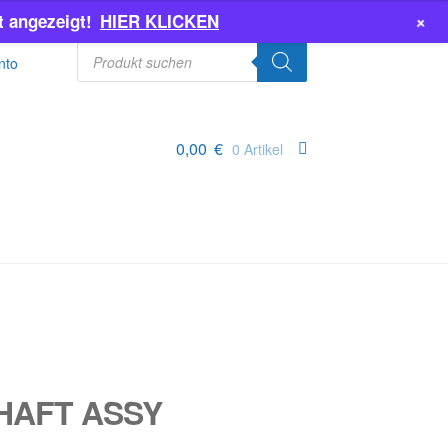
+
 angezeigt!
HIER KLICKEN
Products
search
nto
0,00
€
0 Artikel
HAFT ASSY