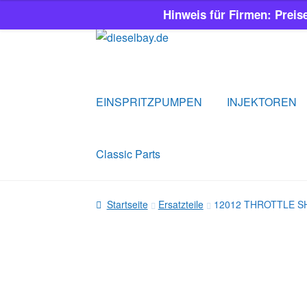
Hinweis für Firmen: Preis
Zur
Zum
Navigation
Inhalt
springen
springen
EINSPRITZPUMPEN
INJEKTOREN
Classic Parts
Startseite
Ersatzteile
12012 THROTTLE S