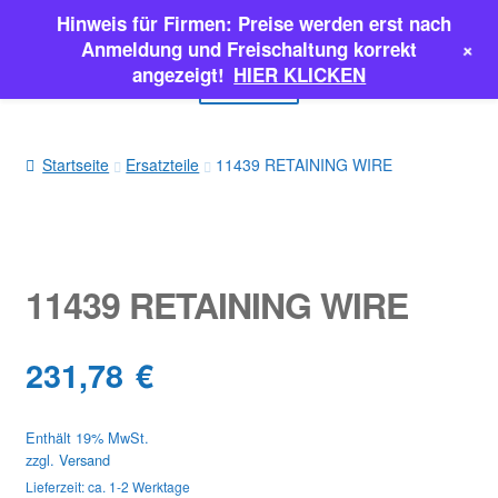
Hinweis für Firmen: Preise werden erst nach
Zur
Zum
+
Anmeldung und Freischaltung korrekt
Navigation
Inhalt
angezeigt!
HIER KLICKEN
Menü
springen
springen
EINSPRITZPUMPEN
Startseite
Ersatzteile
11439 RETAINING WIRE
INJEKTOREN
ERSATZTEILE & MEHR
11439 RETAINING WIRE
SALE
231,78
€
Classic Parts
Enthält 19% MwSt.
zzgl.
Versand
Lieferzeit: ca. 1-2 Werktage