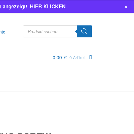
+
 angezeigt!
HIER KLICKEN
Products
search
nto
0,00
€
0 Artikel