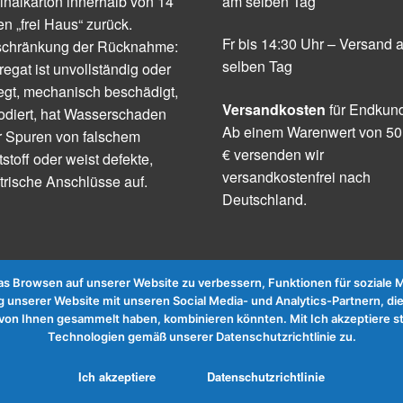
inalkarton innerhalb von 14
am selben Tag
n „frei Haus“ zurück.
Fr bis 14:30 Uhr – Versand 
schränkung der Rücknahme:
selben Tag
egat ist unvollständig oder
egt, mechanisch beschädigt,
Versandkosten
für Endkun
odiert, hat Wasserschaden
Ab einem Warenwert von 50
r Spuren von falschem
€ versenden wir
tstoff oder weist defekte,
versandkostenfrei nach
trische Anschlüsse auf.
Deutschland.
 Browsen auf unserer Website zu verbessern, Funktionen für soziale Me
 unserer Website mit unseren Social Media- und Analytics-Partnern, die
te von Ihnen gesammelt haben, kombinieren könnten. Mit Ich akzeptier
Technologien gemäß unserer Datenschutzrichtlinie zu.
Ich akzeptiere
Datenschutzrichtlinie