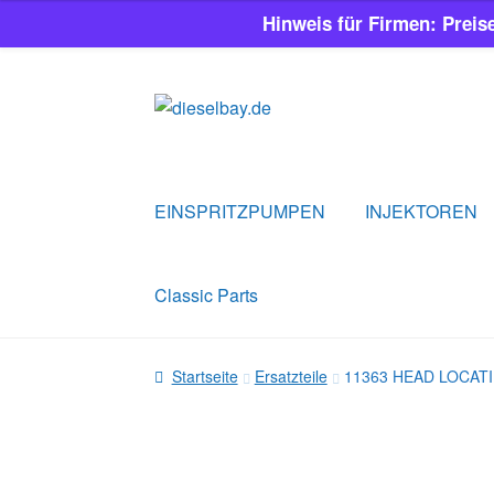
Hinweis für Firmen: Preis
Zur
Zum
Navigation
Inhalt
springen
springen
EINSPRITZPUMPEN
INJEKTOREN
Classic Parts
Startseite
Ersatzteile
11363 HEAD LOCAT