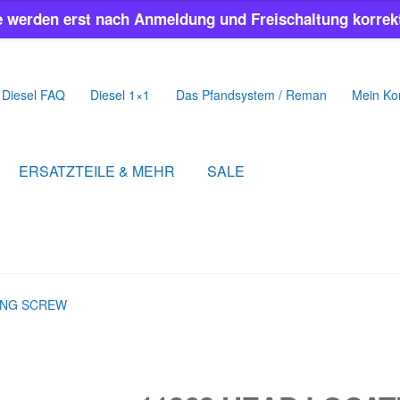
e werden erst nach Anmeldung und Freischaltung korrekt
Diesel FAQ
Diesel 1×1
Das Pfandsystem / Reman
Mein Ko
ERSATZTEILE & MEHR
SALE
ING SCREW