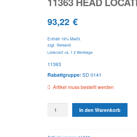
11363 HEAD LOCA
93,22
€
Enthält 19% MwSt.
zzgl.
Versand
Lieferzeit: ca. 1-2 Werktage
11363
Rabattgruppe:
SD 0141
Artikel muss bestellt werden
11363
In den Warenkorb
HEAD
LOCATING
SCREW