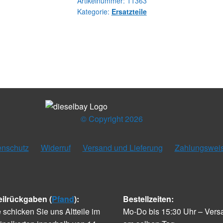
Menge
Artikelnummer:
11363
Kategorie:
Ersatzteile
© Copyright 2026
enschutz
Widerruf
Versand und Lieferung
Zahlungswei
eilrückgaben (
Pfand
):
Bestellzeiten:
e schicken Sie uns Altteile im
Mo-Do bis 15:30 Uhr – Vers