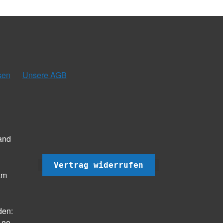
sen
Unsere AGB
and
Vertrag widerrufen
am
den: