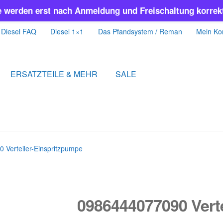
e werden erst nach Anmeldung und Freischaltung korrekt
Diesel FAQ
Diesel 1×1
Das Pfandsystem / Reman
Mein Ko
ERSATZTEILE & MEHR
SALE
 Verteiler-Einspritzpumpe
0986444077090 Verte