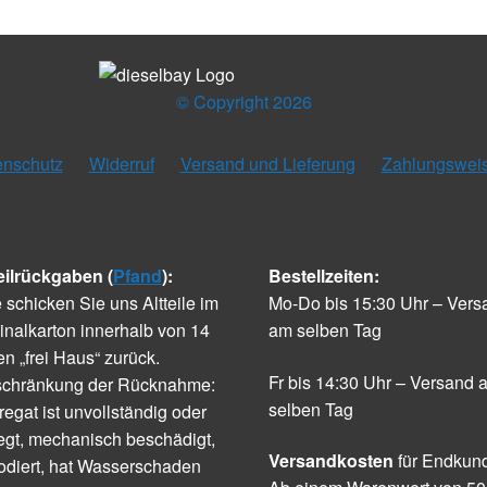
© Copyright 2026
enschutz
Widerruf
Versand und Lieferung
Zahlungswei
eilrückgaben (
Pfand
):
Bestellzeiten:
e schicken Sie uns Altteile im
Mo-Do bis 15:30 Uhr – Vers
inalkarton innerhalb von 14
am selben Tag
n „frei Haus“ zurück.
Fr bis 14:30 Uhr – Versand 
schränkung der Rücknahme:
selben Tag
egat ist unvollständig oder
egt, mechanisch beschädigt,
Versandkosten
für Endkun
odiert, hat Wasserschaden