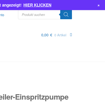
+
 angezeigt!
HIER KLICKEN
Products
search
nto
0,00
€
0 Artikel
iler-Einspritzpumpe