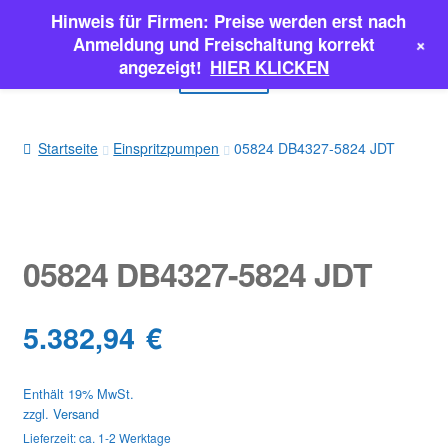
Hinweis für Firmen: Preise werden erst nach
Zur
Zum
+
Anmeldung und Freischaltung korrekt
Navigation
Inhalt
angezeigt!
HIER KLICKEN
Menü
springen
springen
EINSPRITZPUMPEN
Startseite
Einspritzpumpen
05824 DB4327-5824 JDT
INJEKTOREN
ERSATZTEILE & MEHR
05824 DB4327-5824 JDT
SALE
5.382,94
€
Classic Parts
Enthält 19% MwSt.
zzgl.
Versand
Lieferzeit: ca. 1-2 Werktage