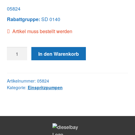
05824
Rabattgruppe:
SD 0140
Artikel muss bestellt werden
05824
In den Warenkorb
DB4327-
5824
JDT
Menge
Artikelnummer:
05824
Kategorie:
Einspritzpumpen