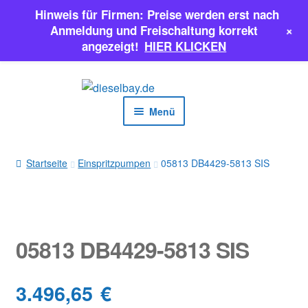
Hinweis für Firmen: Preise werden erst nach
+
Anmeldung und Freischaltung korrekt
angezeigt!
HIER KLICKEN
Zur
Zum
Navigation
Inhalt
Menü
springen
springen
EINSPRITZPUMPEN
Startseite
Einspritzpumpen
05813 DB4429-5813 SIS
INJEKTOREN
ERSATZTEILE & MEHR
05813 DB4429-5813 SIS
SALE
3.496,65
€
Classic Parts