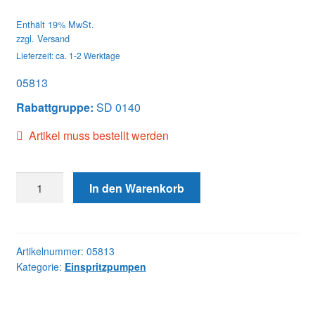
Enthält 19% MwSt.
zzgl.
Versand
Lieferzeit: ca. 1-2 Werktage
05813
Rabattgruppe:
SD 0140
Artikel muss bestellt werden
05813
In den Warenkorb
DB4429-
5813
SIS
Menge
Artikelnummer:
05813
Kategorie:
Einspritzpumpen