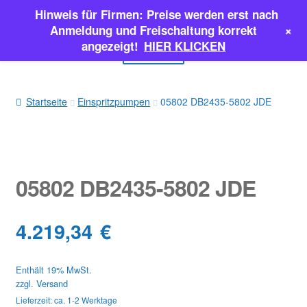
Hinweis für Firmen: Preise werden erst nach
Zur
Zum
+
Anmeldung und Freischaltung korrekt
Navigation
Inhalt
angezeigt!
HIER KLICKEN
Menü
springen
springen
EINSPRITZPUMPEN
Startseite
Einspritzpumpen
05802 DB2435-5802 JDE
INJEKTOREN
ERSATZTEILE & MEHR
05802 DB2435-5802 JDE
SALE
4.219,34
€
Classic Parts
Enthält 19% MwSt.
zzgl.
Versand
Lieferzeit: ca. 1-2 Werktage