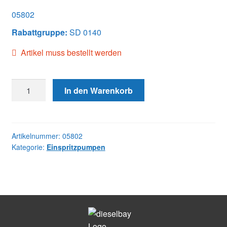
05802
Rabattgruppe:
SD 0140
Artikel muss bestellt werden
05802
In den Warenkorb
DB2435-
5802
JDE
Menge
Artikelnummer:
05802
Kategorie:
Einspritzpumpen