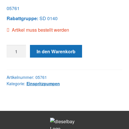
05761
Rabattgruppe:
SD 0140
Artikel muss bestellt werden
05761
In den Warenkorb
DB2435-
5761
PER
Menge
Artikelnummer:
05761
Kategorie:
Einspritzpumpen