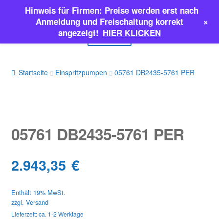
Hinweis für Firmen: Preise werden erst nach
Zur
Zum
+
Anmeldung und Freischaltung korrekt
Navigation
Inhalt
angezeigt!
HIER KLICKEN
Menü
springen
springen
EINSPRITZPUMPEN
Startseite
Einspritzpumpen
05761 DB2435-5761 PER
INJEKTOREN
ERSATZTEILE & MEHR
05761 DB2435-5761 PER
SALE
2.943,35
€
Classic Parts
Enthält 19% MwSt.
zzgl.
Versand
Lieferzeit: ca. 1-2 Werktage